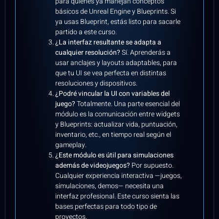
para quienes ya manejan conceptos
básicos de Unreal Engine y Blueprints. Si
ya usas Blueprint, estás listo para sacarle
partido a este curso.
¿La interfaz resultante se adapta a
cualquier resolución?
Sí. Aprenderás a
usar anclajes y layouts adaptables, para
que tu UI se vea perfecta en distintas
resoluciones y dispositivos.
¿Podré vincular la UI con variables del
juego?
Totalmente. Una parte esencial del
módulo es la comunicación entre widgets
y Blueprints: actualizar vida, puntuación,
inventario, etc., en tiempo real según el
gameplay.
¿Este módulo es útil para simulaciones
además de videojuegos?
Por supuesto.
Cualquier experiencia interactiva —juegos,
simulaciones, demos— necesita una
interfaz profesional. Este curso sienta las
bases perfectas para todo tipo de
proyectos.