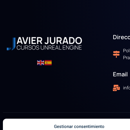
Direc
Pol
Pra
Email
in
Gestionar consentimiento