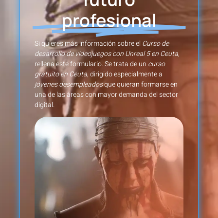
profesional
Si quieres más información sobre el
Curso de
desarrollo de videojuegos con Unreal 5 en Ceuta
,
rellena este formulario. Se trata de un
curso
gratuito en Ceuta
, dirigido especialmente a
jóvenes desempleados
que quieran formarse en
una de las áreas con mayor demanda del sector
digital.