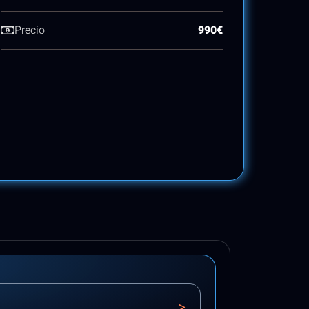
Precio
990€
>