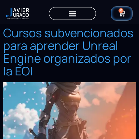
0
Cursos subvencionados
para aprender Unreal
Engine organizados por
la EOI