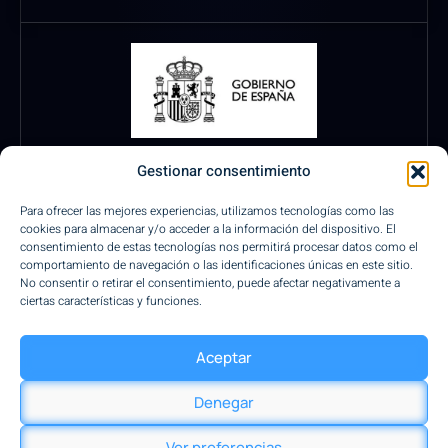
Gestionar consentimiento
Para ofrecer las mejores experiencias, utilizamos tecnologías como las
cookies para almacenar y/o acceder a la información del dispositivo. El
consentimiento de estas tecnologías nos permitirá procesar datos como el
comportamiento de navegación o las identificaciones únicas en este sitio.
No consentir o retirar el consentimiento, puede afectar negativamente a
ciertas características y funciones.
Pagos Seguros
Aceptar
Denegar
Diseño by Saltimvanki
Ver preferencias