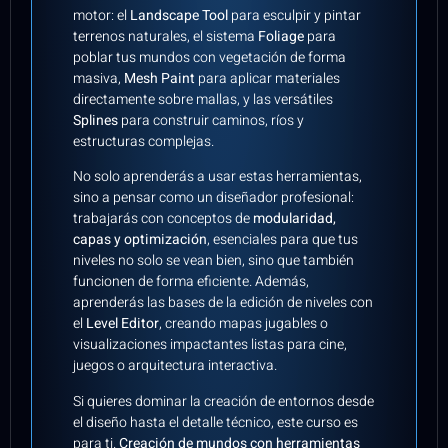
motor: el
Landscape Tool
para esculpir y pintar
terrenos naturales, el sistema
Foliage
para
poblar tus mundos con vegetación de forma
masiva,
Mesh Paint
para aplicar materiales
directamente sobre mallas, y las versátiles
Splines
para construir caminos, ríos y
estructuras complejas.
No solo aprenderás a usar estas herramientas,
sino a pensar como un diseñador profesional:
trabajarás con conceptos de
modularidad,
capas y optimización
, esenciales para que tus
niveles no solo se vean bien, sino que también
funcionen de forma eficiente. Además,
aprenderás las bases de la edición de niveles con
el
Level Editor
, creando mapas jugables o
visualizaciones impactantes listas para cine,
juegos o arquitectura interactiva.
Si quieres dominar la creación de entornos desde
el diseño hasta el detalle técnico, este curso es
para ti.
Creación de mundos con herramientas