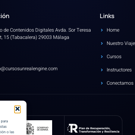
ción
Links
o de Contenidos Digitales Avda. Sor Teresa
Home
t, 15 (Tabacalera) 29003 Málaga
Nuestro Viaje
Cursos
fo@cursosunrealengine.com
Instructores
Conectamos
 para
estas
ión o las