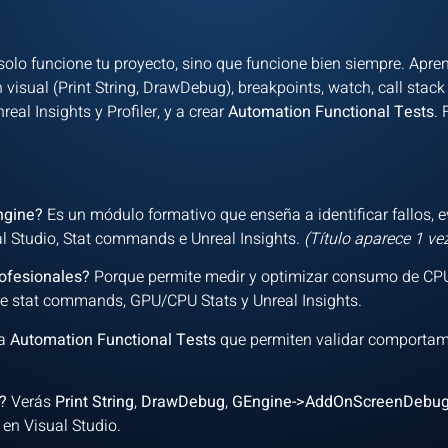
solo funcione tu proyecto, sino que funcione bien siempre. Apre
isual (Print String, DrawDebug), breakpoints, watch, call stack
al Insights y Profiler, y a crear
Automation Functional Tests
.
Engine?
Es un módulo formativo que enseña a identificar fallos, ev
 Studio, Stat commands e Unreal Insights.
(Título aparece 1 ve
profesionales?
Porque permite medir y optimizar consumo de CPU/
bre stat commands, GPU/CPU Stats y Unreal Insights.
ña
Automation Functional Tests
que permiten validar comportami
é?
Verás
Print String
,
DrawDebug
,
GEngine->AddOnScreenDebu
en Visual Studio.