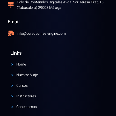
Polo de Contenidos Digitales Avda. Sor Teresa Prat, 15
(Tabacalera) 29003 Málaga
Email
info@cursosunrealengine.com
Links
Home
Nuestro Viaje
Cursos
Instructores
Conectamos