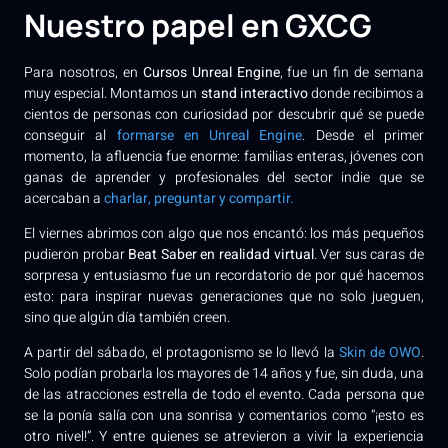
Nuestro papel en GXCG
Para nosotros, en
Cursos Unreal Engine
, fue un fin de semana
muy especial. Montamos un
stand interactivo
donde recibimos a
cientos de personas con curiosidad por descubrir qué se puede
conseguir al
formarse en Unreal Engine
. Desde el primer
momento, la afluencia fue enorme: familias enteras, jóvenes con
ganas de aprender y profesionales del sector indie que se
acercaban a
charlar, preguntar y compartir.
El viernes abrimos con algo que nos encantó: los más pequeños
pudieron probar
Beat Saber en realidad virtual
. Ver sus caras de
sorpresa y entusiasmo fue un recordatorio de por qué hacemos
esto: para inspirar nuevas generaciones que no solo jueguen,
sino que algún día también creen.
A partir del sábado, el protagonismo se lo llevó la
Skin de OWO
.
Solo podían probarla los mayores de 14 años y fue, sin duda, una
de las atracciones estrella de todo el evento. Cada persona que
se la ponía salía con una sonrisa y comentarios como “¡esto es
otro nivel!”. Y entre quienes se atrevieron a vivir la experiencia