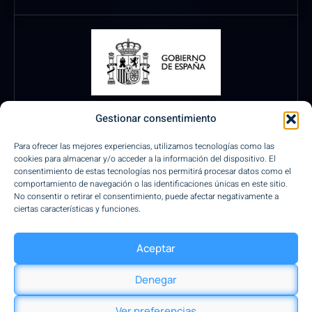
Gestionar consentimiento
Para ofrecer las mejores experiencias, utilizamos tecnologías como las
cookies para almacenar y/o acceder a la información del dispositivo. El
consentimiento de estas tecnologías nos permitirá procesar datos como el
comportamiento de navegación o las identificaciones únicas en este sitio.
No consentir o retirar el consentimiento, puede afectar negativamente a
ciertas características y funciones.
Pagos Seguros
Aceptar
Denegar
Diseño by Saltimvanki
Ver preferencias