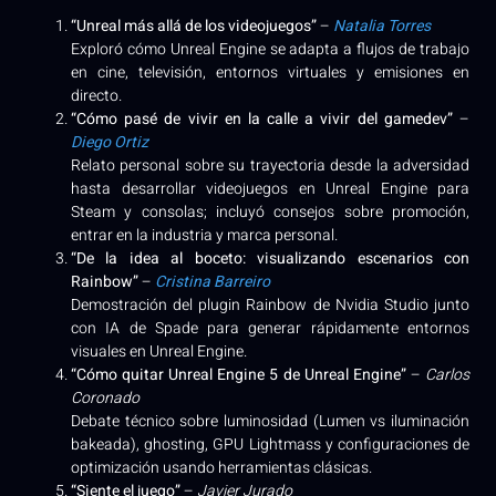
“Unreal más allá de los videojuegos”
–
Natalia Torres
Exploró cómo Unreal Engine se adapta a flujos de trabajo
en cine, televisión, entornos virtuales y emisiones en
directo.
“Cómo pasé de vivir en la calle a vivir del gamedev”
–
Diego Ortiz
Relato personal sobre su trayectoria desde la adversidad
hasta desarrollar videojuegos en Unreal Engine para
Steam y consolas; incluyó consejos sobre promoción,
entrar en la industria y marca personal.
“De la idea al boceto: visualizando escenarios con
Rainbow”
–
Cristina Barreiro
Demostración del plugin Rainbow de Nvidia Studio junto
con IA de Spade para generar rápidamente entornos
visuales en Unreal Engine.
“Cómo quitar Unreal Engine 5 de Unreal Engine”
–
Carlos
Coronado
Debate técnico sobre luminosidad (Lumen vs iluminación
bakeada), ghosting, GPU Lightmass y configuraciones de
optimización usando herramientas clásicas.
“Siente el juego”
–
Javier Jurado