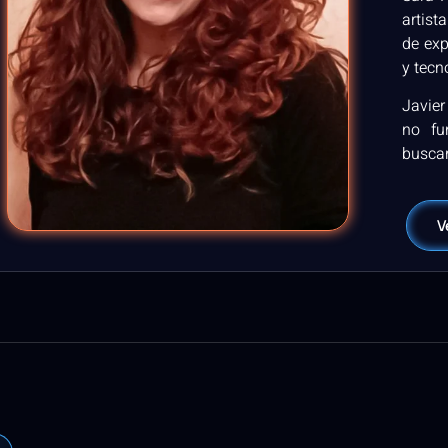
artist
de exp
y tecn
Javier
no fu
buscar
V