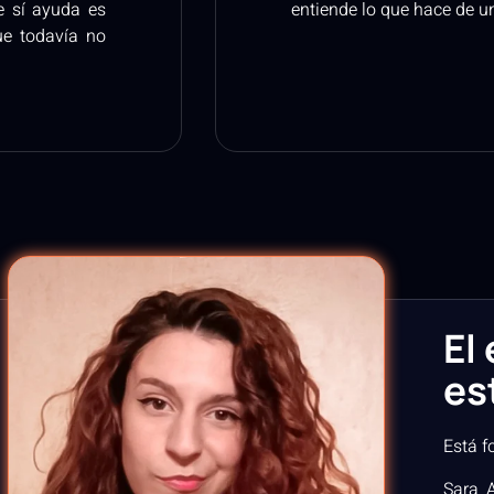
e sí ayuda es
entiende lo que hace de u
ue todavía no
El
est
Está 
Sara A