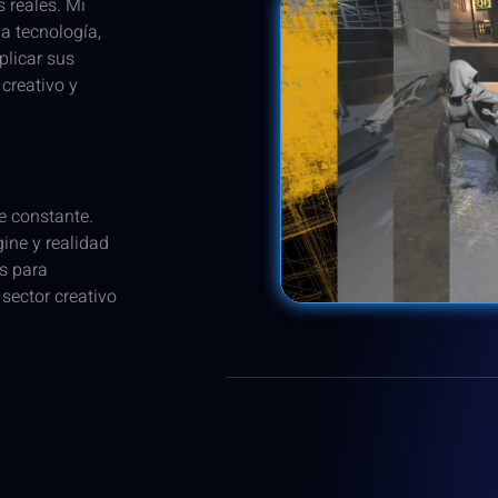
s reales. Mi
a tecnología,
plicar sus
creativo y
e constante.
ine y realidad
s para
sector creativo