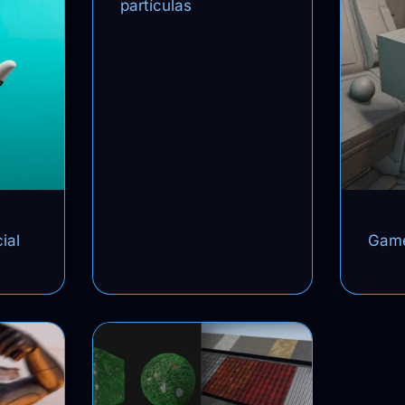
partículas
cial
Game