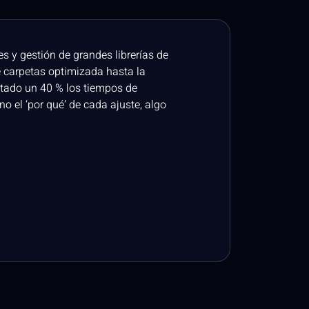
s y gestión de grandes librerías de
Como recién llegada 
e carpetas optimizada hasta la
aprendizaje inicial y
tado un 40 % los tiempos de
horas buscando boto
no el ‘por qué’ de cada ajuste, algo
personalizar mi espa
Perforce me da la co
inversión más rentab
Laura Gutiérrez
Desarrolladora Junior 