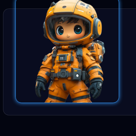
 de Unreal Engine completamente desconocida, y en solo
ecto CAD importado y listo para tiempo real. La explicación
entorno y el control de versiones fue tan clara que hoy
 pisar archivos de mis compañeros. Además, las prácticas
n de un caos absoluto: cada objeto, textura y material está
o. Si vienes del mundo de la ingeniería y buscas un flujo de
ractivos, este curso es tu punto de partida.