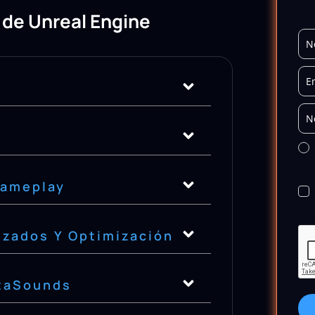
de Unreal Engine
Gameplay
izados Y Optimización
etaSounds