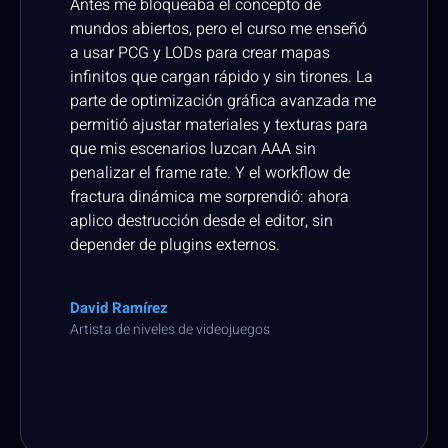
Antes me bloqueaba el concepto de
Te
eal
mundos abiertos, pero el curso me enseñó
sa
a usar PCG y LODs para crear mapas
ma
—
infinitos que cargan rápido y sin tirones. La
en
.
parte de optimización gráfica avanzada me
er
 →
permitió ajustar materiales y texturas para
es
que mis escenarios luzcan AAA sin
in
penalizar el frame rate. Y el workflow de
pa
fractura dinámica me sorprendió: ahora
il
dos
aplico destrucción desde el editor, sin
un
depender de plugins externos.
la
or
.
co
David Ramírez
va
Artista de niveles de videojuegos
El
Dir