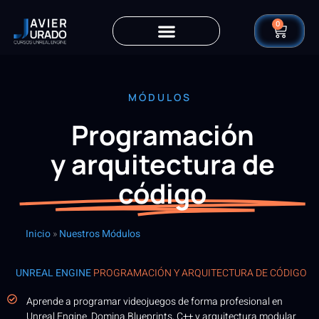
0
MÓDULOS
Programación
y arquitectura de
código
Inicio
»
Nuestros Módulos
UNREAL ENGINE
PROGRAMACIÓN Y ARQUITECTURA DE CÓDIGO
Aprende a programar videojuegos de forma profesional en
Unreal Engine. Domina Blueprints, C++ y arquitectura modular